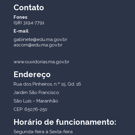
Contato
Fones
:
(98) 3194-7791
E-mail
:
gabinete@edu.ma.gov.br
ascom@edu.ma.gov.br
www.ouvidorias.ma.gov.br
Endereço
Rua dos Pinheiros, n.º 15, Qd. 16
Jardim São Francisco
São Luís – Maranhão
CEP: 65076-250
Horário de funcionamento:
Segunda-feira à Sexta-feira