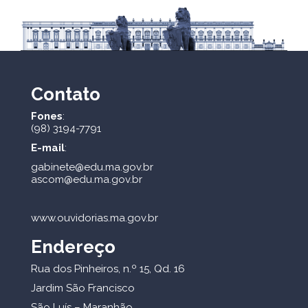
Contato
Fones
:
(98) 3194-7791
E-mail
:
gabinete@edu.ma.gov.br
ascom@edu.ma.gov.br
www.ouvidorias.ma.gov.br
Endereço
Rua dos Pinheiros, n.º 15, Qd. 16
Jardim São Francisco
São Luís – Maranhão