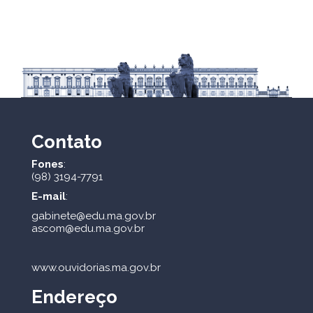
Contato
Fones
:
(98) 3194-7791
E-mail
:
gabinete@edu.ma.gov.br
ascom@edu.ma.gov.br
www.ouvidorias.ma.gov.br
Endereço