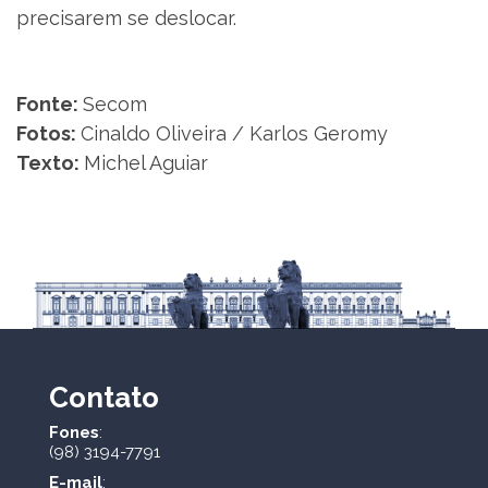
precisarem se deslocar.
Fonte:
Secom
Fotos:
Cinaldo Oliveira / Karlos Geromy
Texto:
Michel Aguiar
Contato
Fones
:
(98) 3194-7791
E-mail
: