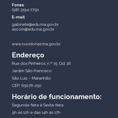
Fones
:
(98) 3194-7791
E-mail
:
gabinete@edu.ma.gov.br
ascom@edu.ma.gov.br
www.ouvidorias.ma.gov.br
Endereço
Rua dos Pinheiros, n.º 15, Qd. 16
Jardim São Francisco
São Luís – Maranhão
CEP: 65076-250
Horário de funcionamento:
Segunda-feira à Sexta-feira
9h às 12h e das 14h às 17h