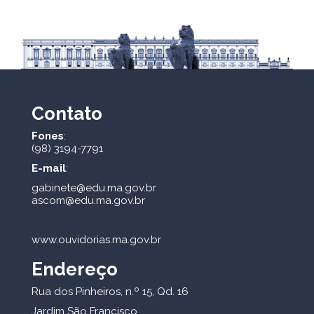
Contato
Fones
:
(98) 3194-7791
E-mail
:
gabinete@edu.ma.gov.br
ascom@edu.ma.gov.br
www.ouvidorias.ma.gov.br
Endereço
Rua dos Pinheiros, n.º 15, Qd. 16
Jardim São Francisco