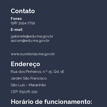
Contato
Fones
:
(98) 3194-7791
E-mail
:
gabinete@edu.ma.gov.br
ascom@edu.ma.gov.br
www.ouvidorias.ma.gov.br
Endereço
Rua dos Pinheiros, n.º 15, Qd. 16
Jardim São Francisco
São Luís – Maranhão
CEP: 65076-250
Horário de funcionamento: