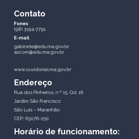
Contato
Fones
:
(98) 3194-7791
E-mail
:
gabinete@edu.ma.gov.br
ascom@edu.ma.gov.br
www.ouvidorias.ma.gov.br
Endereço
Rua dos Pinheiros, n.º 15, Qd. 16
Jardim São Francisco
São Luís – Maranhão
CEP: 65076-250
Horário de funcionamento: