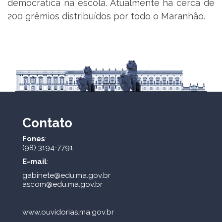
democrática na escola. Atualmente há cerca de
200 grêmios distribuídos por todo o Maranhão.
Contato
Fones
:
(98) 3194-7791
E-mail
:
gabinete@edu.ma.gov.br
ascom@edu.ma.gov.br
www.ouvidorias.ma.gov.br