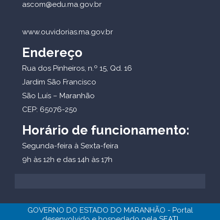
ascom@edu.ma.gov.br
www.ouvidorias.ma.gov.br
Endereço
Rua dos Pinheiros, n.º 15, Qd. 16
Jardim São Francisco
São Luís – Maranhão
CEP: 65076-250
Horário de funcionamento:
Segunda-feira à Sexta-feira
9h às 12h e das 14h às 17h
GOVERNO DO ESTADO DO MARANHÃO - Portal
desenvolvido e hospedado pela
SEATI