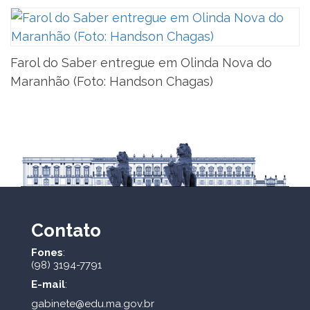
Farol do Saber entregue em Olinda Nova do
Maranhão (Foto: Handson Chagas)
Contato
Fones
:
(98) 3194-7791
E-mail
:
gabinete@edu.ma.gov.br