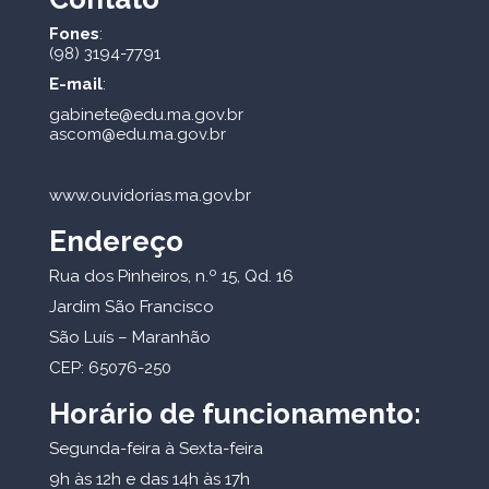
Fones
:
(98) 3194-7791
E-mail
:
gabinete@edu.ma.gov.br
ascom@edu.ma.gov.br
www.ouvidorias.ma.gov.br
Endereço
Rua dos Pinheiros, n.º 15, Qd. 16
Jardim São Francisco
São Luís – Maranhão
CEP: 65076-250
Horário de funcionamento:
Segunda-feira à Sexta-feira
9h às 12h e das 14h às 17h