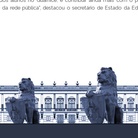
o dos alunos no Guarnicê, é contribuir ainda mais com o 
da rede pública”, destacou o secretário de Estado da E