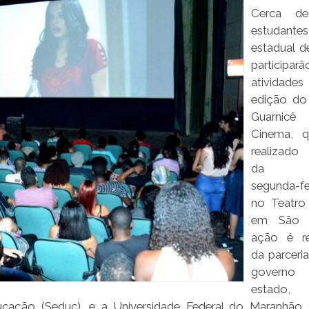
Cerca de
estudantes
estadual d
participa
atividade
edição do 
Guarni
Cinema, q
realizado 
da pr
segunda-fe
no Teatro
em São L
ação é re
da parceria
gover
estado
ucação (Seduc), e a Universidade Federal do Maranhão