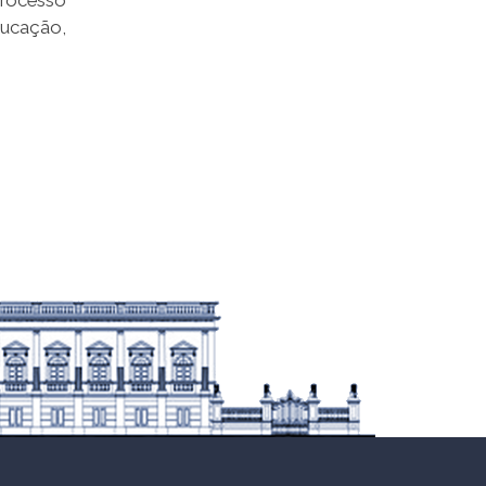
processo
ducação,