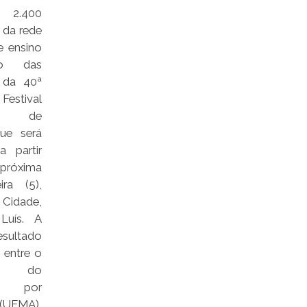
 2.400
 da rede
e ensino
rão das
s da 40ª
Festival
cê de
ue será
a partir
óxima
ira (5),
 Cidade,
uís. A
sultado
 entre o
no do
, por
 (UFMA),