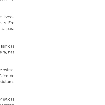
s ibero-
país. Em
cia para
fílmicas
ira, nas
Mostras:
 Além de
rodutores
emáticas