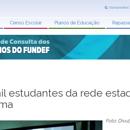
TRANSPARÊNC
Censo Escolar
Planos de Educação
Repass
il estudantes da rede esta
ema
Foto: Divu