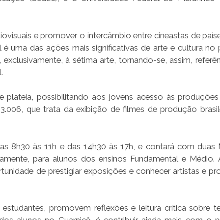
ovisuais e promover o intercâmbio entre cineastas de paíse
l é uma das ações mais significativas de arte e cultura no 
xclusivamente, à sétima arte, tornando-se, assim, referên
.
lateia, possibilitando aos jovens acesso às produções 
13.006, que trata da exibição de filmes de produção brasile
, das 8h30 às 11h e das 14h30 às 17h, e contará com duas 
ctivamente, para alunos dos ensinos Fundamental e Médio.
ortunidade de prestigiar exposições e conhecer artistas e p
estudantes, promovem reflexões e leitura crítica sobre t