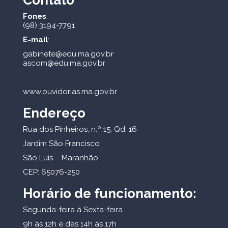
Contato
Fones
:
(98) 3194-7791
E-mail
:
gabinete@edu.ma.gov.br
ascom@edu.ma.gov.br
www.ouvidorias.ma.gov.br
Endereço
Rua dos Pinheiros, n.º 15, Qd. 16
Jardim São Francisco
São Luís – Maranhão
CEP: 65076-250
Horário de funcionamento:
Segunda-feira à Sexta-feira
9h às 12h e das 14h às 17h