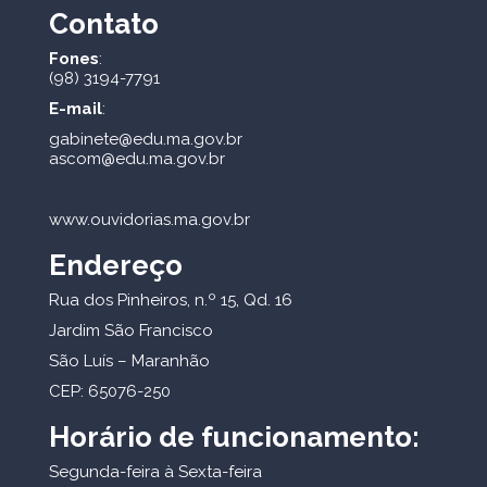
Contato
Fones
:
(98) 3194-7791
E-mail
:
gabinete@edu.ma.gov.br
ascom@edu.ma.gov.br
www.ouvidorias.ma.gov.br
Endereço
Rua dos Pinheiros, n.º 15, Qd. 16
Jardim São Francisco
São Luís – Maranhão
CEP: 65076-250
Horário de funcionamento:
Segunda-feira à Sexta-feira