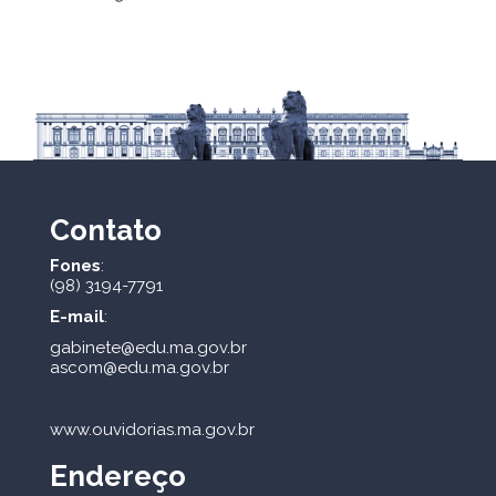
Contato
Fones
:
(98) 3194-7791
E-mail
:
gabinete@edu.ma.gov.br
ascom@edu.ma.gov.br
www.ouvidorias.ma.gov.br
Endereço