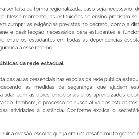
á ser feita de forma regionalizada, caso seja necessário, d
e. Nesse momento, as instituições de ensino precisam se 
m cumprir as exigências previstas no decreto, como a dist
ne e desinfecção necessários para estudantes e funcion
io entre os estudantes em todas as dependências escola
urança a esse retorno.
úblicas da rede estadual
a das aulas presenciais nas escolas da rede pública estadua
obedecendo as medidas de segurança, que ajudem estu
a a lidar com as dores emocionais e os aprendizados ocor
nizando, também, o processo de busca ativa dos estudantes
s atividades à distância. Conforme explica o secretári
nuir a evasão escolar, que já era um desafio muito grande n