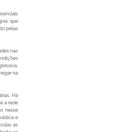
senciais
gras que
do pelas
ades nas
condições
essiva,
hegar na
rias. Há
e a rede
io nesse
ública e
todas as
tarão as