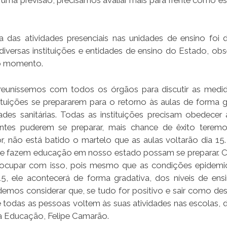
das atividades presenciais nas unidades de ensino foi d
iversas instituições e entidades de ensino do Estado, ob
 o momento.
 reuníssemos com todos os órgãos para discutir as med
ituições se prepararem para o retorno às aulas de forma g
ades sanitárias. Todas as instituições precisam obedecer
ntes puderem se preparar, mais chance de êxito terem
 não está batido o martelo que as aulas voltarão dia 15.
que fazem educação em nosso estado possam se preparar. 
reocupar com isso, pois mesmo que as condições epidemi
15, ele acontecerá de forma gradativa, dos níveis de ens
demos considerar que, se tudo for positivo e sair como de
 todas as pessoas voltem às suas atividades nas escolas, 
da Educação, Felipe Camarão.