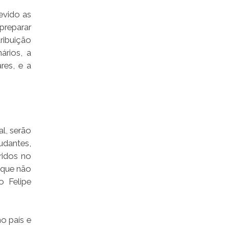
evido as
preparar
ribuição
ários, a
res, e a
l, serão
dantes,
ridos no
 que não
o Felipe
o país e