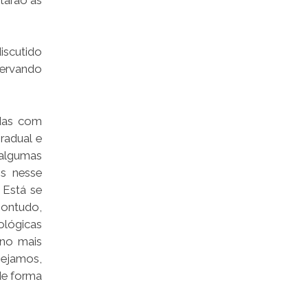
iscutido
servando
idas com
radual e
 algumas
os nesse
 Está se
Contudo,
ológicas
ino mais
sejamos,
de forma