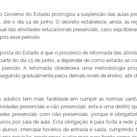
, o Governo do Estado prorrogou a suspensão das aulas pre
 até o dia 14 de junho. O decreto estabelece, ainda, as re
l das atividades educacionais presenciais, caso seja libera
após esse período.
oposta do Estado é que o processo de retomada das ativid
a partir do dia 15 de junho, a depender de como estarão as 
 período. A retomada obedecerá uma metodologia progr
seguindo gradualmente pelos demais níveis de ensino, até c
s adultos têm mais facilidade em cumprir as normas sanitá
dades presenciais e não presenciais, esta é uma diretriz qu
idades presenciais com não presenciais, porque é obrigatór
nos por sala de aula. Esta obrigação é para toda a rede p
alunos, intercalar horários de entrada e saída, cumprindo 
é uma previsão, precisamos avaliar mais para frente como es