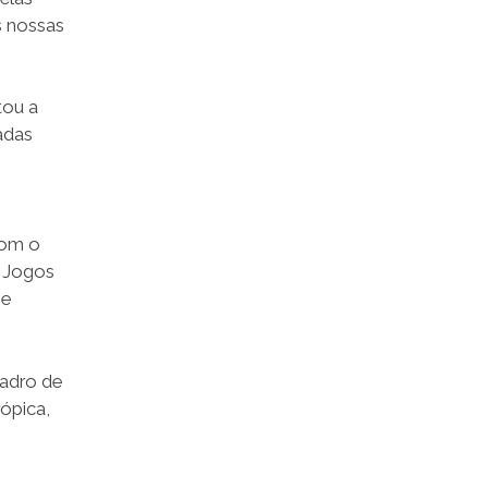
s nossas
tou a
adas
com o
s Jogos
 e
uadro de
rópica,