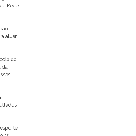
 da Rede
ção,
ra atuar
cola de
a da
ossas
a
sultados
 esporte
elas