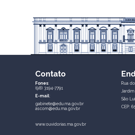
Contato
En
Fones
:
Rua dos
(98) 3194-7791
Jardim
E-mail
:
São Lu
gabinete@edu.ma.gov.br
CEP: 6
ascom@edu.ma.gov.br
www.ouvidorias.ma.gov.br