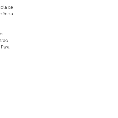
cola de
ciência
ós
arão,
 Para