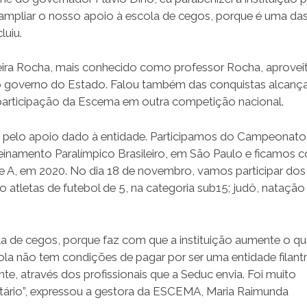
ampliar o nosso apoio à escola de cegos, porque é uma da
luiu.
reira Rocha, mais conhecido como professor Rocha, aprovei
 o governo do Estado. Falou também das conquistas alcanç
 participação da Escema em outra competição nacional.
 pelo apoio dado à entidade. Participamos do Campeonato
Treinamento Paralímpico Brasileiro, em São Paulo e ficamos 
ie A, em 2020. No dia 18 de novembro, vamos participar do
 atletas de futebol de 5, na categoria sub15; judô, natação
ola de cegos, porque faz com que a instituição aumente o q
ola não tem condições de pagar por ser uma entidade filant
nte, através dos profissionais que a Seduc envia. Foi muito
tário”, expressou a gestora da ESCEMA, Maria Raimunda