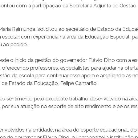
contou com a participação da Secretaria Adjunta de Gestão
aria Raimunda, solicitou ao secretário de Estado da Educa
 escolar, com experiência na área da Educação Especial, pa
u ao pedido.
sde o início da gestão do governador Flávio Dino com a es
oferecendo professores, especialistas para ajudar na ofert
estão da escola para continuar esse apoio e ampliando as n
rio de Estado da Educação, Felipe Camarão.
seu sentimento pelo excelente trabalho desenvolvido na áre
 por sua atuação no esporte de alto rendimento e pelos re
envolvidos na entidade, na área do esporte educacional, do
e do governador Flávio Dino, eu parabenizei a instituição p