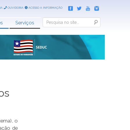
IA
OUVIDORIA
ACESSO A INFORMAÇÃO
Search
es
Serviços
os
cema), o
cação de