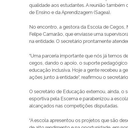
qualidade aos estudantes. A reunião também 
de Ensino e da Aprendizagem (Sagea).
No encontro, a gestora da Escola de Cegos, M
Felipe Camarão, que enviasse uma supervisora
na entidade. O secretário prontamente atende
“Uma parceria importante que nós já temos de
cegos, dando o apoio, o suporte pedagógico, 
educação inclusiva. Hoje a gente recebeu a g
ações junto à entidade”, reafirmou o secretá
O secretário de Educação externou, ainda, o 
esportiva pela Escema e parabenizou a escola
alcançados nas competições disputadas.
“A escola apresentou os projetos que são des
de alto rendimento e na oportunidade, em nom