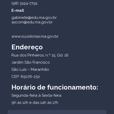
(98) 3194-7791
E-mail
:
gabinete@edu.ma.gov.br
ascom@edu.ma.gov.br
www.ouvidorias.ma.gov.br
Endereço
Rua dos Pinheiros, n.º 15, Qd. 16
Jardim São Francisco
São Luís – Maranhão
CEP: 65076-250
Horário de funcionamento:
Segunda-feira à Sexta-feira
9h às 12h e das 14h às 17h