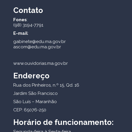
Contato
Fones
:
(98) 3194-7791
E-mail
:
gabinete@edu.ma.gov.br
ascom@edu.ma.gov.br
www.ouvidorias.ma.gov.br
Endereço
Rua dos Pinheiros, n.º 15, Qd. 16
Jardim São Francisco
São Luís – Maranhão
CEP: 65076-250
Horário de funcionamento:
Segunda-feira à Sexta-feira