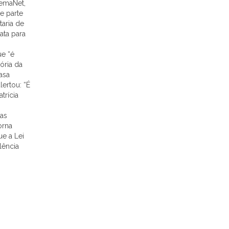
 UemaNet,
e parte
aria de
ata para
ue “é
ória da
asa
ertou: “É
trícia
ias
orna
ue a Lei
lência