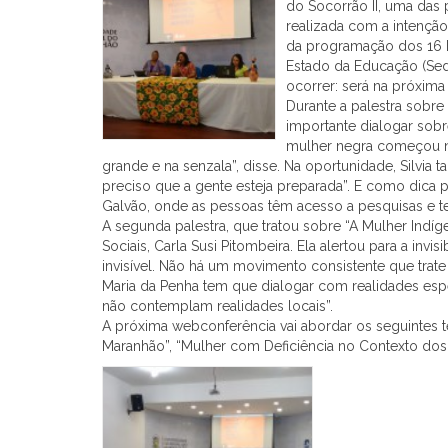
do Socorrão II, uma das
realizada com a intenção
da programação dos 16 D
Estado da Educação (Sed
ocorrer: será na próxim
Durante a palestra sobre 
importante dialogar sobr
mulher negra começou na 
grande e na senzala”, disse. Na oportunidade, Silvia
preciso que a gente esteja preparada”. E como dica pa
Galvão, onde as pessoas têm acesso a pesquisas e te
A
segunda
palestra, que tratou sobre “A Mulher Indíg
Sociais, Carla Susi Pitombeira. Ela alertou para a inv
invisível. Não há um movimento consistente que trate
Maria da Penha tem que dialogar com realidades espec
não contemplam realidades locais”.
A próxima webconferência vai abordar os seguintes 
Maranhão”, “Mulher com Deficiência no Contexto dos 