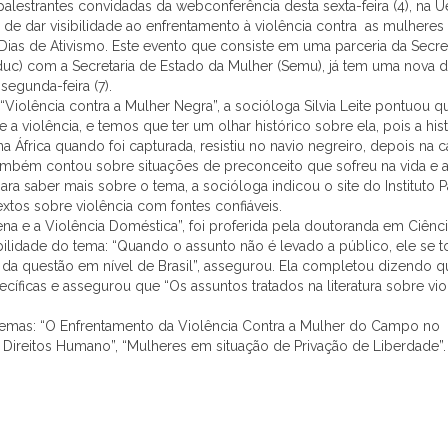
 palestrantes convidadas da webconferência desta
sexta
-feira (4), na
 de dar visibilidade ao enfrentamento à violência contra as mulheres 
ias de Ativismo. Este evento que consiste em uma parceria da Secret
uc) com a Secretaria de Estado da Mulher (Semu), já tem uma nova d
a
segunda
-feira (7).
“Violência contra a Mulher Negra”, a socióloga Silvia Leite pontuou q
e a violência, e temos que
ter
um olhar histórico sobre ela, pois a hist
África quando foi capturada, resistiu no navio negreiro, depois na c
 também contou sobre situações de preconceito que sofreu na vida e al
ra saber mais sobre o tema, a socióloga indicou o site do Instituto Pa
xtos sobre violência com fontes confiáveis.
ena e a Violência
Dom
éstica”, foi proferida pela doutoranda em Ciênc
isibilidade do tema: “Quando o assunto não é levado a público, ele se t
 da questão em nível de Brasil”, assegurou. Ela completou dizendo q
íficas e assegurou que “Os assuntos tratados na literatura sobre vio
temas: “O Enfrentamento da Violência Contra a Mulher do Campo no
Direitos Humano”, “Mulheres em situação de Privação de Liberdade”.