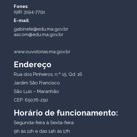
Fones
:
(98) 3194-7791
E-mail
:
gabinete@edu.ma.gov.br
ascom@edu.ma.gov.br
www.ouvidorias.ma.gov.br
Endereço
Rua dos Pinheiros, n.º 15, Qd. 16
Jardim São Francisco
São Luís – Maranhão
CEP: 65076-250
Horário de funcionamento:
Segunda-feira à Sexta-feira
9h às 12h e das 14h às 17h