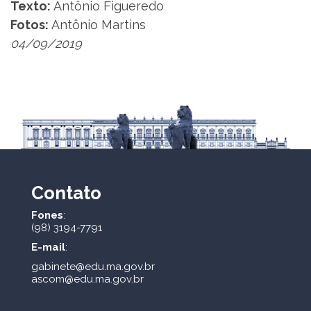
Texto:
Antônio Figueredo
Fotos:
Antônio Martins
04/09/2019
Contato
Fones
:
(98) 3194-7791
E-mail
:
gabinete@edu.ma.gov.br
ascom@edu.ma.gov.br