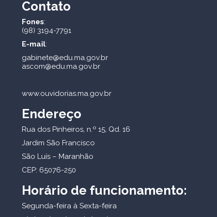
Contato
Fones
:
(98) 3194-7791
E-mail
:
gabinete@edu.ma.gov.br
ascom@edu.ma.gov.br
www.ouvidorias.ma.gov.br
Endereço
Rua dos Pinheiros, n.º 15, Qd. 16
Jardim São Francisco
São Luís – Maranhão
CEP: 65076-250
Horário de funcionamento:
Segunda-feira à Sexta-feira