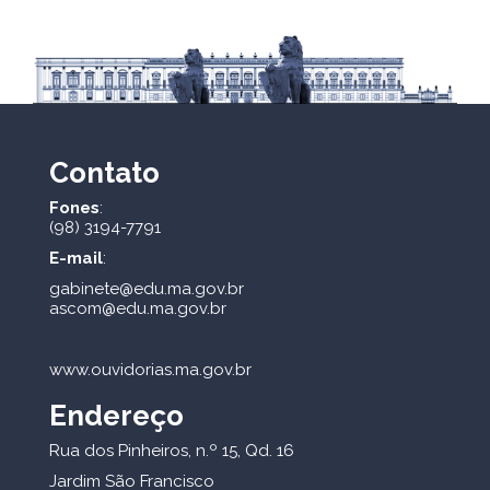
Contato
Fones
:
(98) 3194-7791
E-mail
:
gabinete@edu.ma.gov.br
ascom@edu.ma.gov.br
www.ouvidorias.ma.gov.br
Endereço
Rua dos Pinheiros, n.º 15, Qd. 16
Jardim São Francisco