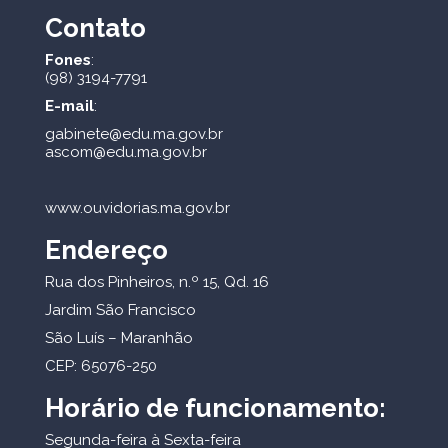
Contato
Fones
:
(98) 3194-7791
E-mail
:
gabinete@edu.ma.gov.br
ascom@edu.ma.gov.br
www.ouvidorias.ma.gov.br
Endereço
Rua dos Pinheiros, n.º 15, Qd. 16
Jardim São Francisco
São Luís – Maranhão
CEP: 65076-250
Horário de funcionamento:
Segunda-feira à Sexta-feira