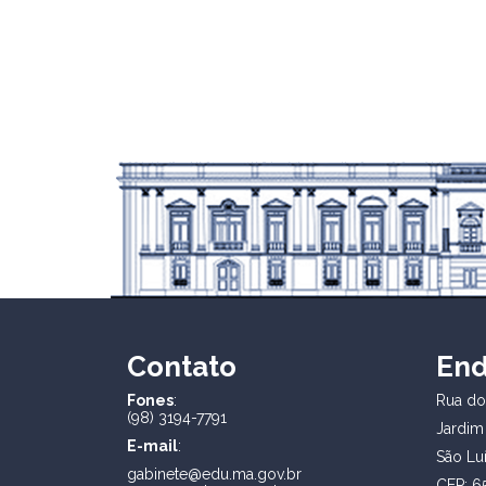
Contato
En
Fones
:
Rua dos
(98) 3194-7791
Jardim
E-mail
:
São Lu
gabinete@edu.ma.gov.br
CEP: 6