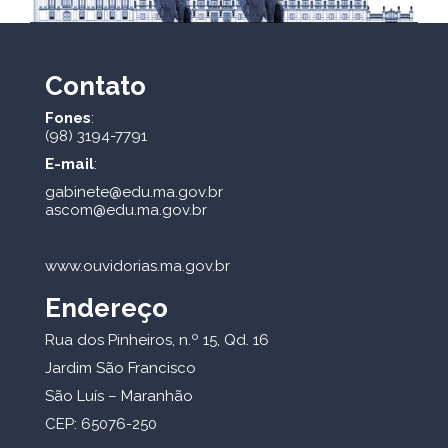
Contato
Fones
:
(98) 3194-7791
E-mail
:
gabinete@edu.ma.gov.br
ascom@edu.ma.gov.br
www.ouvidorias.ma.gov.br
Endereço
Rua dos Pinheiros, n.º 15, Qd. 16
Jardim São Francisco
São Luís – Maranhão
CEP: 65076-250