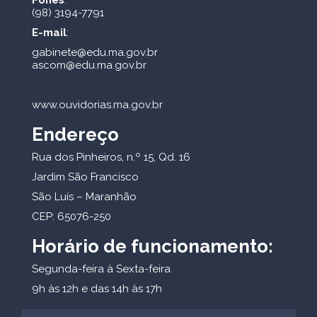
Fones
:
(98) 3194-7791
E-mail
:
gabinete@edu.ma.gov.br
ascom@edu.ma.gov.br
www.ouvidorias.ma.gov.br
Endereço
Rua dos Pinheiros, n.º 15, Qd. 16
Jardim São Francisco
São Luís – Maranhão
CEP: 65076-250
Horário de funcionamento:
Segunda-feira à Sexta-feira
9h às 12h e das 14h às 17h