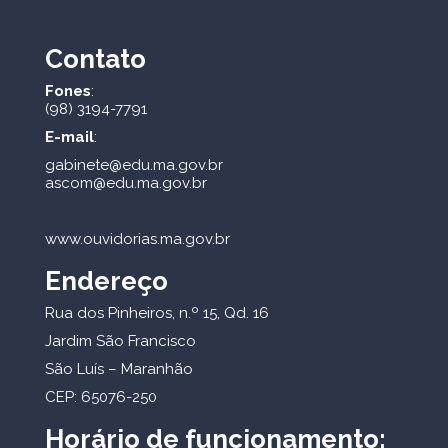
Contato
Fones
:
(98) 3194-7791
E-mail
:
gabinete@edu.ma.gov.br
ascom@edu.ma.gov.br
www.ouvidorias.ma.gov.br
Endereço
Rua dos Pinheiros, n.º 15, Qd. 16
Jardim São Francisco
São Luís – Maranhão
CEP: 65076-250
Horário de funcionamento: