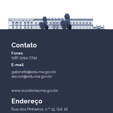
Contato
Fones
:
(98) 3194-7791
E-mail
:
gabinete@edu.ma.gov.br
ascom@edu.ma.gov.br
www.ouvidorias.ma.gov.br
Endereço
Rua dos Pinheiros, n.º 15, Qd. 16