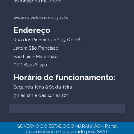
ascom@edu.ma.gov.br
www.ouvidorias.ma.gov.br
Endereço
Rua dos Pinheiros, n.º 15, Qd. 16
Jardim São Francisco
São Luís – Maranhão
CEP: 65076-250
Horário de funcionamento:
Segunda-feira à Sexta-feira
9h às 12h e das 14h às 17h
GOVERNO DO ESTADO DO MARANHÃO - Portal
desenvolvido e hospedado pela
SEATI