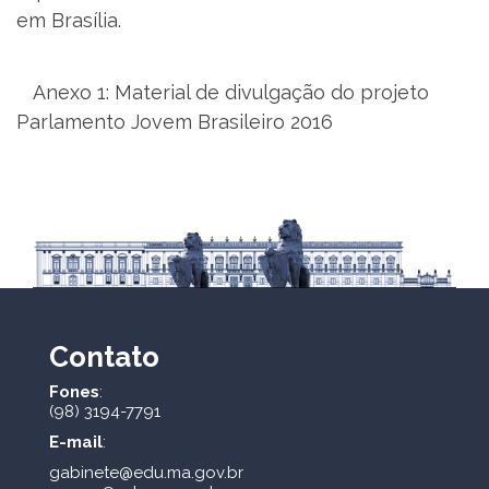
em Brasília.
Anexo 1: Material de divulgação do projeto
Parlamento Jovem Brasileiro 2016
Contato
Fones
:
(98) 3194-7791
E-mail
:
gabinete@edu.ma.gov.br