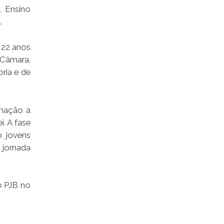
, Ensino
.
 22 anos
a Câmara.
oria e de
rmação a
i. A fase
o jovens
 jornada
o PJB no