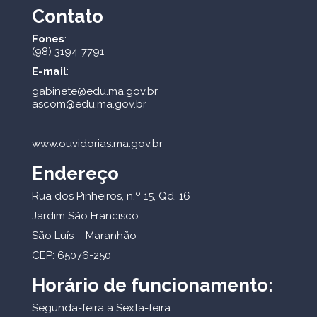
Contato
Fones
:
(98) 3194-7791
E-mail
:
gabinete@edu.ma.gov.br
ascom@edu.ma.gov.br
www.ouvidorias.ma.gov.br
Endereço
Rua dos Pinheiros, n.º 15, Qd. 16
Jardim São Francisco
São Luís – Maranhão
CEP: 65076-250
Horário de funcionamento:
Segunda-feira à Sexta-feira