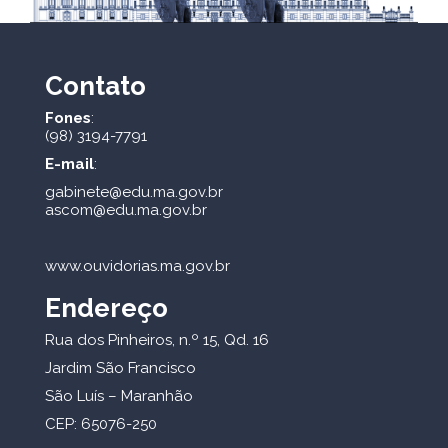
Contato
Fones
:
(98) 3194-7791
E-mail
:
gabinete@edu.ma.gov.br
ascom@edu.ma.gov.br
www.ouvidorias.ma.gov.br
Endereço
Rua dos Pinheiros, n.º 15, Qd. 16
Jardim São Francisco
São Luís – Maranhão
CEP: 65076-250