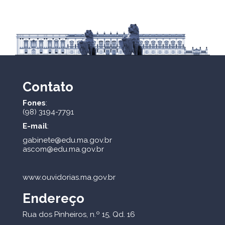
Contato
Fones
:
(98) 3194-7791
E-mail
:
gabinete@edu.ma.gov.br
ascom@edu.ma.gov.br
www.ouvidorias.ma.gov.br
Endereço
Rua dos Pinheiros, n.º 15, Qd. 16