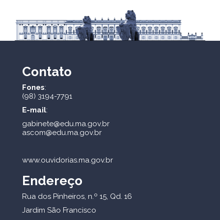
Contato
Fones
:
(98) 3194-7791
E-mail
:
gabinete@edu.ma.gov.br
ascom@edu.ma.gov.br
www.ouvidorias.ma.gov.br
Endereço
Rua dos Pinheiros, n.º 15, Qd. 16
Jardim São Francisco