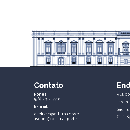
Contato
En
Fones
:
Rua dos
(98) 3194-7791
Jardim
E-mail
:
São Lu
gabinete@edu.ma.gov.br
CEP: 6
ascom@edu.ma.gov.br