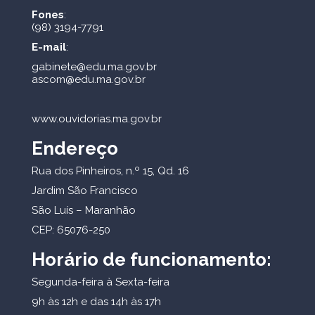
Fones
:
(98) 3194-7791
E-mail
:
gabinete@edu.ma.gov.br
ascom@edu.ma.gov.br
www.ouvidorias.ma.gov.br
Endereço
Rua dos Pinheiros, n.º 15, Qd. 16
Jardim São Francisco
São Luís – Maranhão
CEP: 65076-250
Horário de funcionamento:
Segunda-feira à Sexta-feira
9h às 12h e das 14h às 17h