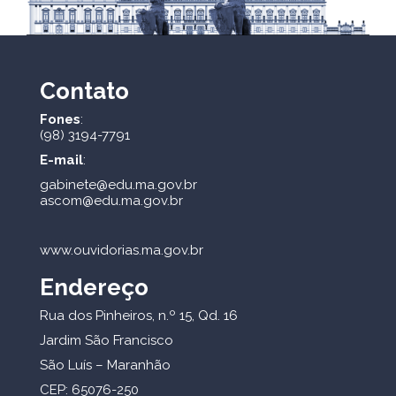
Contato
Fones
:
(98) 3194-7791
E-mail
:
gabinete@edu.ma.gov.br
ascom@edu.ma.gov.br
www.ouvidorias.ma.gov.br
Endereço
Rua dos Pinheiros, n.º 15, Qd. 16
Jardim São Francisco
São Luís – Maranhão
CEP: 65076-250