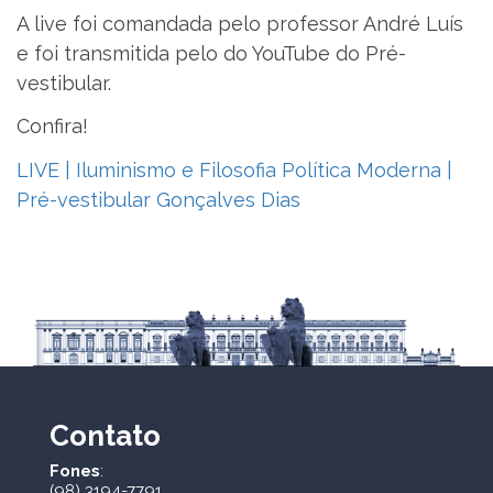
A live foi comandada pelo professor André Luís
e foi transmitida pelo do YouTube do Pré-
vestibular.
Confira!
LIVE | Iluminismo e Filosofia Política Moderna |
Pré-vestibular Gonçalves Dias
Contato
Fones
:
(98) 3194-7791