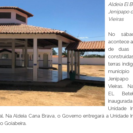
Aldeia El B
Jenipapo 
Vieiras
No sábad
acontece a
de duas 
construí
terras indí
municí
Jenipa
Vieiras. N
EL Betel
inaugu
Unidade I
l. Na Aldeia Cana Brava, o Governo entregará a Unidade I
o Goiabeira.