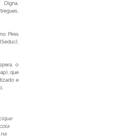
Digna,
regues,
no Pires
(Seduc),
spera, o
eap), que
tizado e
o.
acique
cola
 na