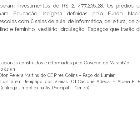
beram investimentos de R$ 2. 477.236,28. Os prédios e
 para Educação Indígena definidas pelo Fundo Naci
las com 6 salas de aula, de informática, de leitura, de pr
ino e feminino, vestiário, circulação. Espaços que trarão d
acionais construídos e reformados pelo Governo do Maranhão;
do às 9h
 Oton Pereira Martins do CE Pires Colins – Paço do Lumiar.
Luís e em Jenipapo dos Vieiras: C.I Cacique Adebal – Aldeia El Be
entrega simbólica na Av. Principal – Centro)