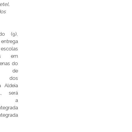
etel,
dos
o (9),
 entrega
escolas
das em
genas do
pio de
po dos
a Aldeia
, será
rada a
ntegrada
ntegrada