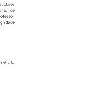
scolares
onal de
ofessor,
ignidade
tel E E.I