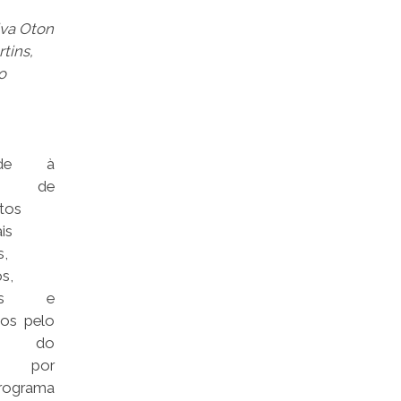
iva Oton
tins,
o
dade à
ga de
tos
is
s,
os,
ídos e
dos pelo
no do
o, por
rograma