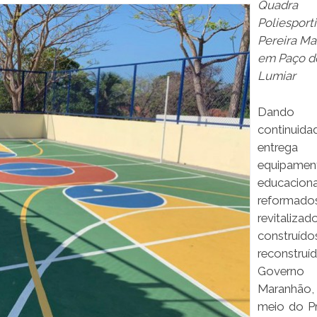
Quadra
Poliesport
Pereira Mar
em Paço d
Lumiar
Dando
continui
entre
equipamen
educaciona
reformado
revitalizad
constru
reconstruí
Gover
Maranhã
meio do P