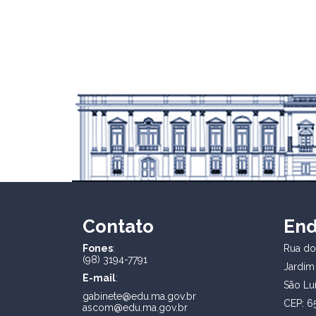
Contato
En
Fones
:
Rua dos
(98) 3194-7791
Jardim
E-mail
:
São Lu
gabinete@edu.ma.gov.br
CEP: 6
ascom@edu.ma.gov.br