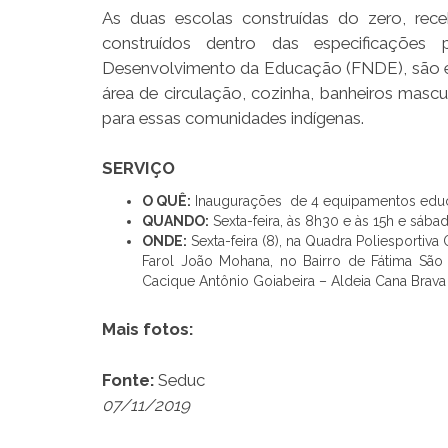
As duas escolas construídas do zero, rece
construídos dentro das especificações
Desenvolvimento da Educação (FNDE), são esco
área de circulação, cozinha, banheiros mascul
para essas comunidades indígenas.
SERVIÇO
O QUÊ:
Inaugurações de 4 equipamentos educ
QUANDO:
Sexta-feira, às 8h30 e às 15h e sába
ONDE:
Sexta-feira (8), na Quadra Poliesportiva
Farol João Mohana, no Bairro de Fátima São 
Cacique Antônio Goiabeira – Aldeia Cana Brava (
Mais fotos:
Fonte:
Seduc
07/11/2019