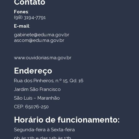
Contato
Fones
:
(98) 3194-7791
E-mail
:
gabinete@edu.ma.gov.br
ascom@edu.ma.gov.br
www.ouvidorias.ma.gov.br
Endereço
Rua dos Pinheiros, n.º 15, Qd. 16
Jardim São Francisco
São Luís – Maranhão
CEP: 65076-250
Horário de funcionamento:
Segunda-feira à Sexta-feira
9h às 12h e das 14h às 17h