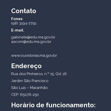
Contato
Fones
:
(98) 3194-7791
E-mail
:
gabinete@edu.ma.gov.br
ascom@edu.ma.gov.br
www.ouvidorias.ma.gov.br
Endereço
Rua dos Pinheiros, n.º 15, Qd. 16
Jardim São Francisco
São Luís – Maranhão
CEP: 65076-250
Horário de funcionamento: