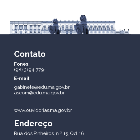
Contato
Fones
:
(98) 3194-7791
E-mail
:
gabinete@edu.ma.gov.br
ascom@edu.ma.gov.br
www.ouvidorias.ma.gov.br
Endereço
Rua dos Pinheiros, n.º 15, Qd. 16