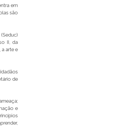
entra em
olas são
 (Seduc)
o II, da
 a arte e
cidadãos
tário de
 ameaça;
amação e
incípios
prender,