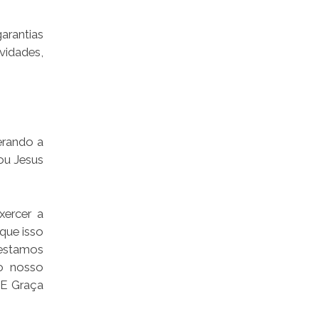
arantias
vidades,
erando a
ou Jesus
xercer a
que isso
 estamos
o nosso
CE Graça