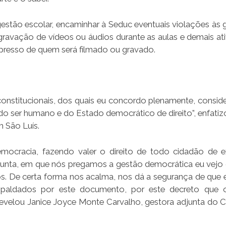
estão escolar, encaminhar à Seduc eventuais violações às g
 gravação de vídeos ou áudios durante as aulas e demais ati
presso de quem será filmado ou gravado.
constitucionais, dos quais eu concordo plenamente, consid
 do ser humano e do Estado democrático de direito”, enfatiz
m São Luís.
ocracia, fazendo valer o direito de todo cidadão de e
junta, em que nós pregamos a gestão democrática eu vejo 
s. De certa forma nos acalma, nos dá a segurança de que
spaldados por este documento, por este decreto que 
 revelou Janice Joyce Monte Carvalho, gestora adjunta do 