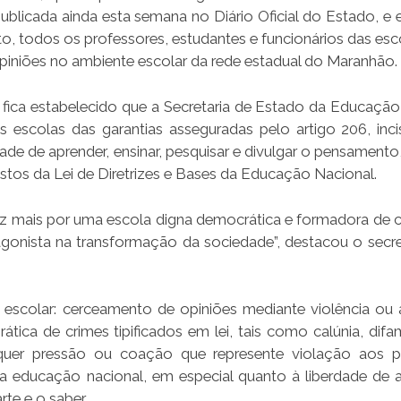
ublicada ainda esta semana no Diário Oficial do Estado, e 
, todos os professores, estudantes e funcionários das esc
opiniões no ambiente escolar da rede estadual do Maranhão.
ica estabelecido que a Secretaria de Estado da Educação
scolas das garantias asseguradas pelo artigo 206, incis
dade de aprender, ensinar, pesquisar e divulgar o pensamento,
istos da Lei de Diretrizes e Bases da Educação Nacional.
 mais por uma escola digna democrática e formadora de 
agonista na transformação da sociedade”, destacou o secre
escolar: cerceamento de opiniões mediante violência ou
tica de crimes tipificados em lei, tais como calúnia, dif
qualquer pressão ou coação que represente violação aos pr
a educação nacional, em especial quanto à liberdade de a
rte e o saber.