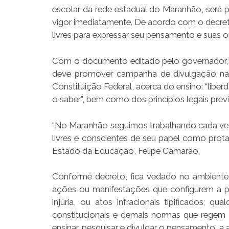
escolar da rede estadual do Maranhão, será p
vigor imediatamente. De acordo com o decreto
livres para expressar seu pensamento e suas 
Com o documento editado pelo governador, f
deve promover campanha de divulgação nas e
Constituição Federal, acerca do ensino: “liber
o saber”, bem como dos princípios legais prev
“No Maranhão seguimos trabalhando cada vez
livres e conscientes de seu papel como prot
Estado da Educação, Felipe Camarão.
Conforme decreto, fica vedado no ambiente 
ações ou manifestações que configurem a prá
injúria, ou atos infracionais tipificados; 
constitucionais e demais normas que regem 
ensinar, pesquisar e divulgar o pensamento, a a