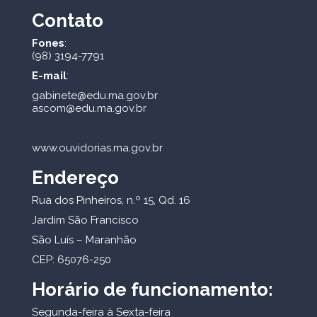
Contato
Fones
:
(98) 3194-7791
E-mail
:
gabinete@edu.ma.gov.br
ascom@edu.ma.gov.br
www.ouvidorias.ma.gov.br
Endereço
Rua dos Pinheiros, n.º 15, Qd. 16
Jardim São Francisco
São Luís – Maranhão
CEP: 65076-250
Horário de funcionamento:
Segunda-feira à Sexta-feira