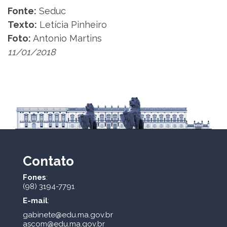
Fonte:
Seduc
Texto:
Letícia Pinheiro
Foto:
Antonio Martins
11/01/2018
Contato
Fones
:
(98) 3194-7791
E-mail
:
gabinete@edu.ma.gov.br
ascom@edu.ma.gov.br