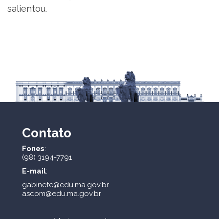
salientou.
Contato
Fones
:
(98) 3194-7791
E-mail
:
gabinete@edu.ma.gov.br
ascom@edu.ma.gov.br