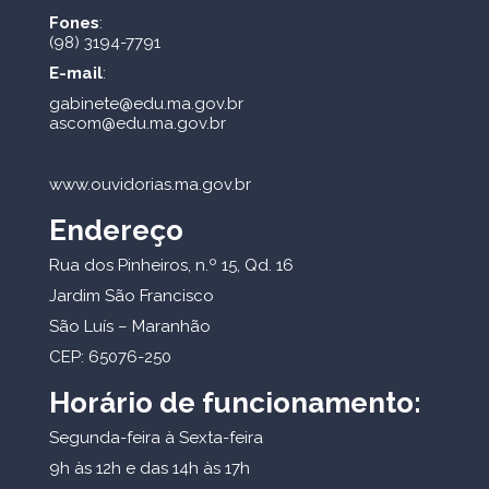
Fones
:
(98) 3194-7791
E-mail
:
gabinete@edu.ma.gov.br
ascom@edu.ma.gov.br
www.ouvidorias.ma.gov.br
Endereço
Rua dos Pinheiros, n.º 15, Qd. 16
Jardim São Francisco
São Luís – Maranhão
CEP: 65076-250
Horário de funcionamento:
Segunda-feira à Sexta-feira
9h às 12h e das 14h às 17h