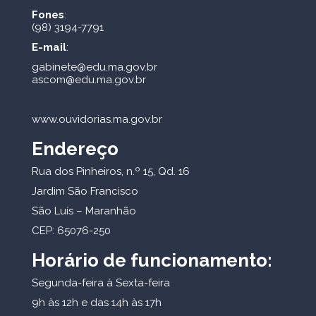
Fones
:
(98) 3194-7791
E-mail
:
gabinete@edu.ma.gov.br
ascom@edu.ma.gov.br
www.ouvidorias.ma.gov.br
Endereço
Rua dos Pinheiros, n.º 15, Qd. 16
Jardim São Francisco
São Luís – Maranhão
CEP: 65076-250
Horário de funcionamento:
Segunda-feira à Sexta-feira
9h às 12h e das 14h às 17h